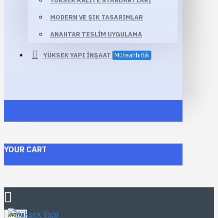
YÜKSEK KALITE STANDARTLARI
MODERN VE ŞIK TASARIMLAR
ANAHTAR TESLIM UYGULAMA
YÜKSEK YAPI İNŞAAT
Müteahhitlik
YOUR CART
Menu