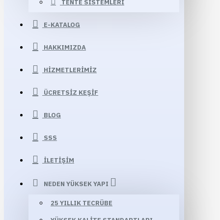
TENTE SISTEMLERI
E-KATALOG
HAKKIMIZDA
HIZMETLERIMIZ
ÜCRETSIZ KEŞIF
BLOG
SSS
İLETIŞIM
NEDEN YÜKSEK YAPI
25 YILLIK TECRÜBE