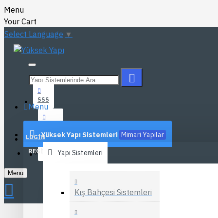
Menu
Your Cart
Select Language
▼
SSS
Menu
BLOG
Yüksek Yapı Sistemleri
Mimari Yapılar
LOGIN
REGISTER
İLETIŞIM
Yapı Sistemleri
Menu
Kış Bahçesi Sistemleri