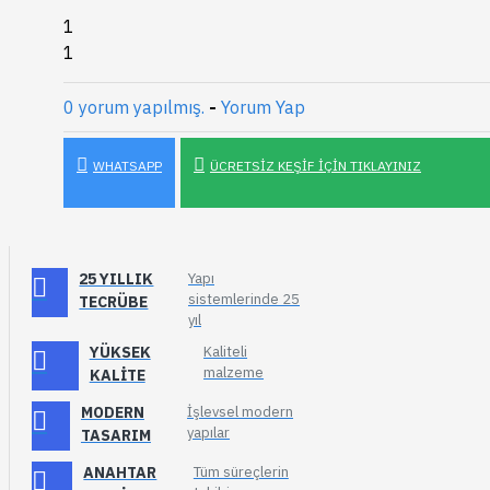
1
1
0 yorum yapılmış.
-
Yorum Yap
WHATSAPP
ÜCRETSIZ KEŞIF İÇIN TIKLAYINIZ
25 YILLIK
Yapı
sistemlerinde 25
TECRÜBE
yıl
YÜKSEK
Kaliteli
malzeme
KALITE
MODERN
İşlevsel modern
yapılar
TASARIM
ANAHTAR
Tüm süreçlerin