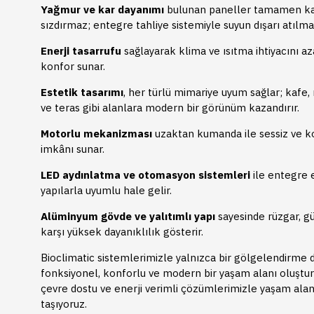
Yağmur ve kar dayanımı
bulunan paneller tamamen ka
sızdırmaz; entegre tahliye sistemiyle suyun dışarı atılma
Enerji tasarrufu
sağlayarak klima ve ısıtma ihtiyacını azal
konfor sunar.
Estetik tasarımı
, her türlü mimariye uyum sağlar; kafe,
ve teras gibi alanlara modern bir görünüm kazandırır.
Motorlu mekanizması
uzaktan kumanda ile sessiz ve k
imkânı sunar.
LED aydınlatma ve otomasyon sistemleri
ile entegre e
yapılarla uyumlu hale gelir.
Alüminyum gövde ve yalıtımlı yapı
sayesinde rüzgar, g
karşı yüksek dayanıklılık gösterir.
Bioclimatic sistemlerimizle yalnızca bir gölgelendirme 
fonksiyonel, konforlu ve modern bir yaşam alanı oluştu
çevre dostu ve enerji verimli çözümlerimizle yaşam alan
taşıyoruz.