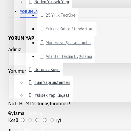
Neden Yüksek Yapı
Alüminyum Doğrama
YORUMLAR
Pergola Sistemleri
25 Yıllık Tecrübe
Yüksek Kalite Standartları
Sineklik Sistemleri
YORUM YAP
Modern ve Şık Tasarımlar
Duşakabin Sistemleri
Adınız
Alüminyum Küpeşte
Anahtar Teslim Uygulama
Üctersiz Keşif
Yorumunuz
Fotosel Kapı Sistemleri
Tüm Yapı Sistemleri
Elektronik Buzlanan Cam
Yüksek Yapı İnşaat
Tente Sistemleri
Not:
HTML'e dönüştürülmez!
Oylama
E-Katalog
Kötü
İyi
Hakkımızda