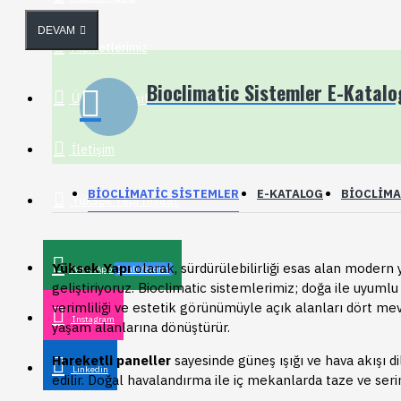
DEVAM
Hizmetlerimiz
Bioclimatic Sistemler E-Katalo
Üctersiz Keşif
İletişim
BIOCLIMATIC SISTEMLER
E-KATALOG
BIOCLIMA
Yüksek Yapı İnşaat
Yüksek Yapı
olarak, sürdürülebilirliği esas alan modern 
WhatsApp
Canlı Yardım
geliştiriyoruz. Bioclimatic sistemlerimiz; doğa ile uyumlu 
verimliliği ve estetik görünümüyle açık alanları dört mev
Instagram
yaşam alanlarına dönüştürür.
Hareketli paneller
sayesinde güneş ışığı ve hava akışı di
Linkedin
edilir. Doğal havalandırma ile iç mekanlarda taze ve seri