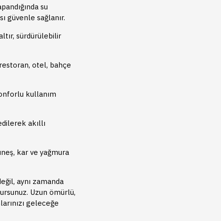
pandığında su
sı güvenle sağlanır.
tır, sürdürülebilir
 restoran, otel, bahçe
onforlu kullanım
dilerek akıllı
üneş, kar ve yağmura
değil, aynı zamanda
rursunuz. Uzun ömürlü,
larınızı geleceğe