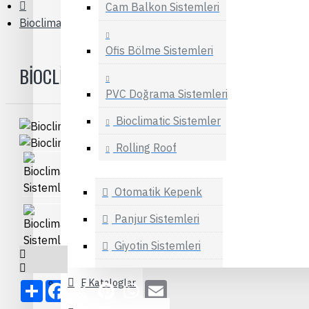
Cam Balkon Sistemleri
Bioclimatic Sistemler
Ofis Bölme Sistemleri
BIOCLIMATIC SISTEMLER
PVC Doğrama Sistemleri
Bioclimatic Sistemler
Rolling Roof
Otomatik Kepenk
Panjur Sistemleri
Giyotin Sistemleri
Hebeschiebe
E Kataloglar
Share
Facebook
X
Pinterest
WhatsApp
Email