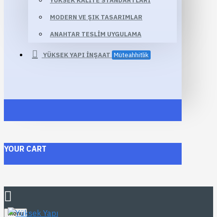
YÜKSEK KALITE STANDARTLARI
MODERN VE ŞIK TASARIMLAR
ANAHTAR TESLIM UYGULAMA
YÜKSEK YAPI İNŞAAT
Müteahhitlik
YOUR CART
Menu