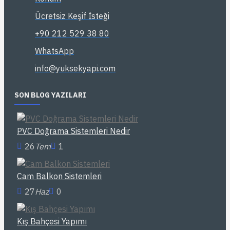
Ücretsiz Keşif İsteği
+90 212 529 38 80
WhatsApp
info@yuksekyapi.com
SON BLOG YAZILARI
PVC Doğrama Sistemleri Nedir
26
Tem
1
Cam Balkon Sistemleri
27
Haz
0
Kış Bahçesi Yapımı