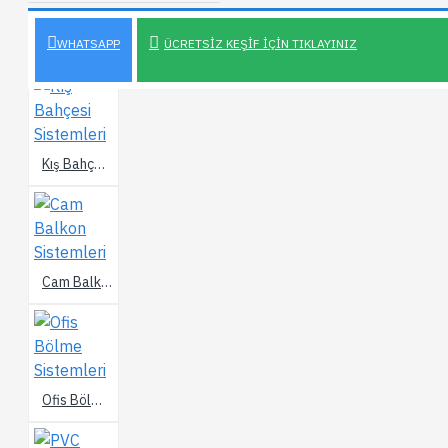
İLGILI YAPI SISTEMLERI
WHATSAPP
ÜCRETSIZ KEŞIF İÇIN TIKLAYINIZ
Kış Bahçesi Sistemleri
Cam Balkon Sistemleri
Ofis Bölme Sistemleri