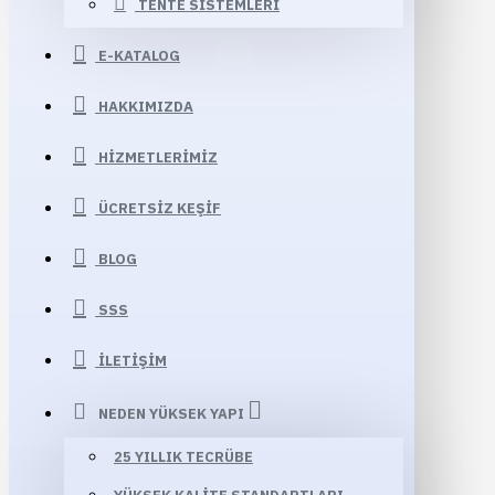
TENTE SISTEMLERI
E-KATALOG
HAKKIMIZDA
HIZMETLERIMIZ
ÜCRETSIZ KEŞIF
BLOG
SSS
İLETIŞIM
NEDEN YÜKSEK YAPI
25 YILLIK TECRÜBE