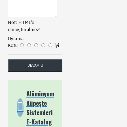
Not:
HTML'e
dönüştürülmez!
Oylama
Kötü
İyi
DEVAM
Alüminyum
Küpeşte
Sistemleri
E-Katalog