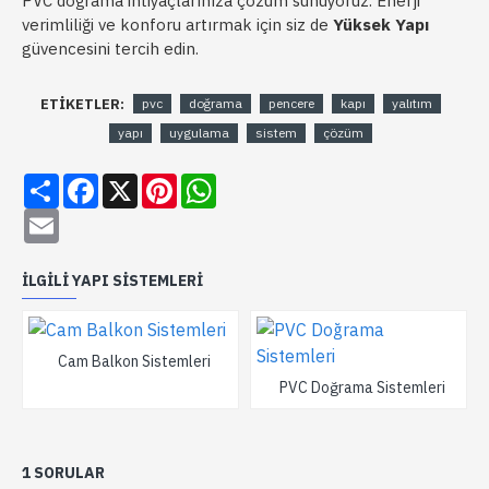
PVC doğrama ihtiyaçlarınıza çözüm sunuyoruz. Enerji
verimliliği ve konforu artırmak için siz de
Yüksek Yapı
güvencesini tercih edin.
ETIKETLER:
pvc
doğrama
pencere
kapı
yalıtım
yapı
uygulama
sistem
çözüm
Share
Facebook
X
Pinterest
WhatsApp
Email
İLGILI YAPI SISTEMLERI
Cam Balkon Sistemleri
PVC Doğrama Sistemleri
1 SORULAR