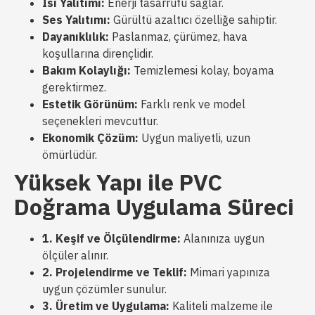
Isı Yalıtımı:
Enerji tasarrufu sağlar.
Ses Yalıtımı:
Gürültü azaltıcı özelliğe sahiptir.
Dayanıklılık:
Paslanmaz, çürümez, hava
koşullarına dirençlidir.
Bakım Kolaylığı:
Temizlemesi kolay, boyama
gerektirmez.
Estetik Görünüm:
Farklı renk ve model
seçenekleri mevcuttur.
Ekonomik Çözüm:
Uygun maliyetli, uzun
ömürlüdür.
Yüksek Yapı ile PVC
Doğrama Uygulama Süreci
1. Keşif ve Ölçülendirme:
Alanınıza uygun
ölçüler alınır.
2. Projelendirme ve Teklif:
Mimari yapınıza
uygun çözümler sunulur.
3. Üretim ve Uygulama:
Kaliteli malzeme ile