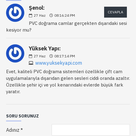
Şenol:
CEVAPLA
27
Haz
08:16:24 PM
PVC doğrama camlar gerçekten dışarıdaki sesi
kesiyor mu?
Yüksek Yapı:
27
Haz
08:17:14 PM
www.yuksekyapi.com
Evet, kaliteli PVC doğrama sistemleri özellikle çift cam
uygulamalarıyla dışarıdan gelen sesleri ciddi oranda azaltır.
Özellikle şehir içi ve yol kenarındaki evlerde büyük fark
yaratır.
SORU SORUNUZ
Adınız