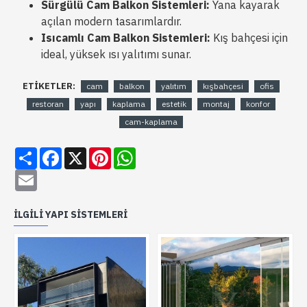
Sürgülü Cam Balkon Sistemleri:
Yana kayarak
açılan modern tasarımlardır.
Isıcamlı Cam Balkon Sistemleri:
Kış bahçesi için
ideal, yüksek ısı yalıtımı sunar.
ETIKETLER:
cam
balkon
yalıtım
kışbahçesi
ofis
restoran
yapı
kaplama
estetik
montaj
konfor
cam-kaplama
Share
Facebook
X
Pinterest
WhatsApp
Email
İLGILI YAPI SISTEMLERI