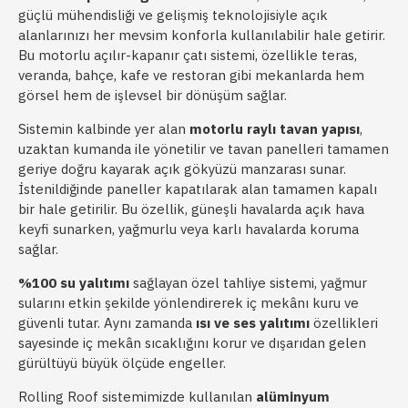
güçlü mühendisliği ve gelişmiş teknolojisiyle açık
alanlarınızı her mevsim konforla kullanılabilir hale getirir.
Bu motorlu açılır-kapanır çatı sistemi, özellikle teras,
veranda, bahçe, kafe ve restoran gibi mekanlarda hem
görsel hem de işlevsel bir dönüşüm sağlar.
Sistemin kalbinde yer alan
motorlu raylı tavan yapısı
,
uzaktan kumanda ile yönetilir ve tavan panelleri tamamen
geriye doğru kayarak açık gökyüzü manzarası sunar.
İstenildiğinde paneller kapatılarak alan tamamen kapalı
bir hale getirilir. Bu özellik, güneşli havalarda açık hava
keyfi sunarken, yağmurlu veya karlı havalarda koruma
sağlar.
%100 su yalıtımı
sağlayan özel tahliye sistemi, yağmur
sularını etkin şekilde yönlendirerek iç mekânı kuru ve
güvenli tutar. Aynı zamanda
ısı ve ses yalıtımı
özellikleri
sayesinde iç mekân sıcaklığını korur ve dışarıdan gelen
gürültüyü büyük ölçüde engeller.
Rolling Roof sistemimizde kullanılan
alüminyum