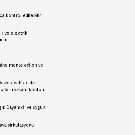
 kontrol edilebilir.
ır ve elektrik
nar.
sine monte edilen ve
uvar anahtarı ile
e modern yaşam konforu
şır. Dayanıklı ve uygun
Hava sirkülasyonu