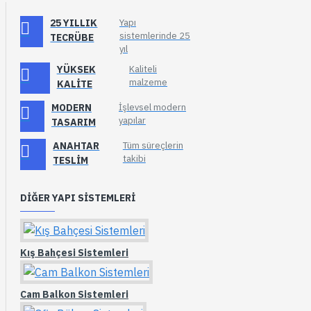
25 YILLIK
Yapı
sistemlerinde 25
TECRÜBE
yıl
YÜKSEK
Kaliteli
malzeme
KALITE
MODERN
İşlevsel modern
yapılar
TASARIM
ANAHTAR
Tüm süreçlerin
takibi
TESLIM
DIĞER YAPI SISTEMLERI
Kış Bahçesi Sistemleri
Cam Balkon Sistemleri