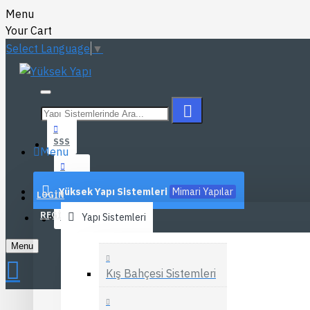
Menu
Your Cart
Select Language
▼
SSS
Menu
BLOG
Yüksek Yapı Sistemleri
Mimari Yapılar
LOGIN
REGISTER
İLETIŞIM
Yapı Sistemleri
Menu
Kış Bahçesi Sistemleri