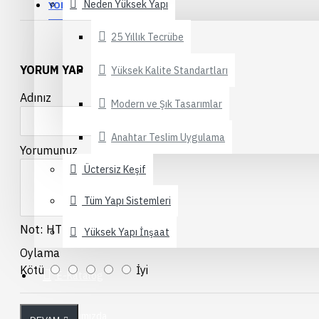
Neden Yüksek Yapı
YORUMLAR
Alüminyum Doğrama
Pergola Sistemleri
25 Yıllık Tecrübe
YORUM YAP
Yüksek Kalite Standartları
Sineklik Sistemleri
Adınız
Modern ve Şık Tasarımlar
Duşakabin Sistemleri
Alüminyum Küpeşte
Anahtar Teslim Uygulama
Yorumunuz
Üctersiz Keşif
Fotosel Kapı Sistemleri
Tüm Yapı Sistemleri
Elektronik Buzlanan Cam
Not:
HTML'e dönüştürülmez!
Yüksek Yapı İnşaat
Tente Sistemleri
Oylama
Kötü
İyi
E-Katalog
Hakkımızda