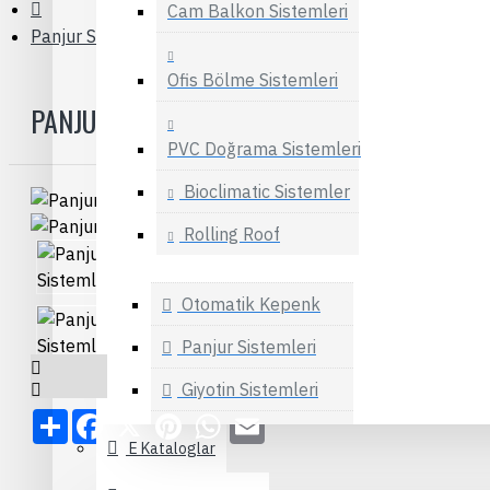
Cam Balkon Sistemleri
Panjur Sistemleri
Ofis Bölme Sistemleri
PANJUR SISTEMLERI
PVC Doğrama Sistemleri
Bioclimatic Sistemler
Rolling Roof
Otomatik Kepenk
Panjur Sistemleri
Giyotin Sistemleri
Share
Facebook
X
Pinterest
WhatsApp
Email
Hebeschiebe
E Kataloglar