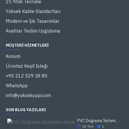
25 Yıllık Tecrübe
Yüksek Kalite Standartları
Modern ve Şık Tasarımlar
Anahtar Teslim Uygulama
MÜŞTERI HIZMETLERI
Konum
Ücretsiz Keşif İsteği
+90 212 529 38 80
WhatsApp
info@yuksekyapi.com
SON BLOG YAZILARI
PVC Doğrama Sistemleri Nedir
26
Tem
1