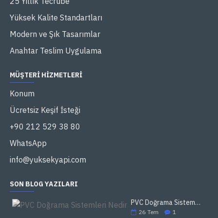
25 Yıllık Tecrübe
Yüksek Kalite Standartları
Modern ve Şık Tasarımlar
Anahtar Teslim Uygulama
MÜŞTERI HIZMETLERI
Konum
Ücretsiz Keşif İsteği
+90 212 529 38 80
WhatsApp
info@yuksekyapi.com
SON BLOG YAZILARI
PVC Doğrama Sistemleri Nedir
26
Tem
1