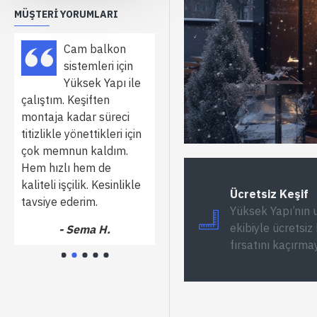
MÜŞTERI YORUMLARI
Cam balkon
Ofis bölme
sistemleri için
sistemleri
Yüksek Yapı ile
konusunda
n
çalıştım. Keşiften
birçok firma ile
Us
montaja kadar süreci
görüştüm ama Yüksek
çal
titizlikle yönettikleri için
Yapı’nın sunduğu
iy
çok memnun kaldım.
çözümler hem estetik
ke
Hem hızlı hem de
hem de işlevseldi.
kaliteli işçilik. Kesinlikle
Profesyonel bir ekiple
Ücretsiz Keşif
tavsiye ederim.
çalışmak güven verdi.
Yüksek Yapı’nın
ekibiyle ücretsiz 
- Sema H.
- Mehmet G.
fırsatını kaçırma