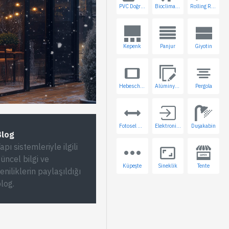
PVC Doğrama
Bioclimatic
Rolling Roof
üksek Yapı ile
ış bahçesi
Kepenk
Panjur
Giyotin
aptırdım ve
n çok memnun
çilikleri çok
Hebeschiebe
Alüminyum Doğrama
Pergola
her aşamada
alıştılar.
Fotosel Kapı
Elektronik Cam
Duşakabin
Serdar R.
Blog
apı sistemleriyle ilgili
üncel bilgi ve
Küpeşte
Sineklik
Tente
eniliklerin paylaşıldığı
log.