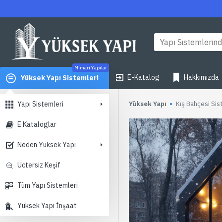
Yüksek
Yapı
Mimari Yapılar
E-Katalog
Hakkımızda
Yüksek Yapı Sistemleri
Yapı Sistemleri
Yüksek Yapı
Kış Bahçesi Sis
E Kataloglar
Neden Yüksek Yapı
Üctersiz Keşif
Tüm Yapı Sistemleri
Yüksek Yapı İnşaat