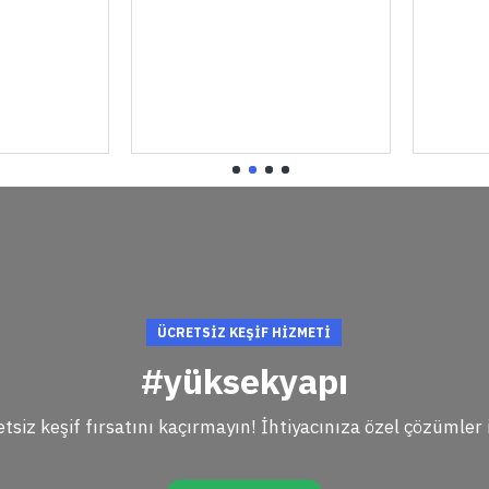
ÜCRETSIZ KEŞIF HIZMETI
#yüksekyapı
tsiz keşif fırsatını kaçırmayın! İhtiyacınıza özel çözüml