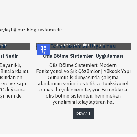
 paylaştığımız blog sayfamızdır.
741
Yüksek Yapı
0
16353
15
Eyl
ri Nedir
Ofis Bölme Sistemleri Uygulaması
Dayanıklı,
Ofis Bölme Sistemleri: Modern,
Binalarda ısı,
Fonksiyonel ve Şık Çözümler | Yüksek Yapı
çısından en
Günümüz iş dünyasında çalışma
cere ve kapı
alanlarının verimli, estetik ve fonksiyonel
PVC doğrama
olması büyük önem taşıyor. Bu noktada
ığı hem de
ofis bölme sistemleri, hem mekân
yönetimini kolaylaştıran he..
DEVAMI