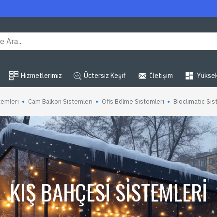
Hizmetlerimiz
Üctersiz Keşif
İletişim
Yüksek
temleri
Cam Balkon Sistemleri
Ofis Bölme Sistemleri
Bioclimatic Sis
KIŞ BAHÇESI SISTEMLERI