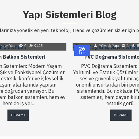
Yapı Sistemleri Blog
açlarınıza yönelik en yeni teknoloji, trend ve çözümleri sizler için
ksek Yapı
0
9425
Yüksek Yapı
1
8
26
Tem
 Balkon Sistemleri
PVC Doğrama Sistemle
 Sistemleri: Modern Yaşam
PVC Doğrama Sistemleri: 
n Şık ve Fonksiyonel Çözümler
Yalıtımlı ve Estetik Çözümler 
tetik, konfor ve işlevsellik
ses ve güvenlik yalıtımı a
 yaşam alanlarında yapılan
önemli unsurlardan biri pen
re doğrudan yansıyor. Bu
sistemleridir. Bu noktada 
am balkon sistemleri, hem ev
sistemleri, hem dayanıklıl
hem de iş yer..
estetik görü..
DEVAMI
DEVAMI