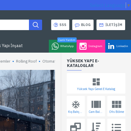
Select Language
▼
SSS
BLOG
İLETIŞIM
Canlı Yardım
 Yapı İnşaat
WhatsApp
Instagram
Linkedin
YÜKSEK YAPI E-
temler
Rollıng Roof
Otomatik Kepenk
KATALOGLAR
Yüksek Yapı Genel E Katalog
Kış Bahçesi
Cam Balkon
Ofis Bölme