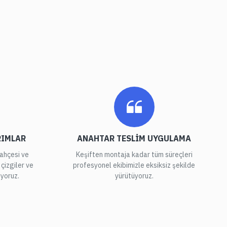
?
RIMLAR
ANAHTAR TESLIM UYGULAMA
bahçesi ve
Keşiften montaja kadar tüm süreçleri
çizgiler ve
profesyonel ekibimizle eksiksiz şekilde
iyoruz.
yürütüyoruz.