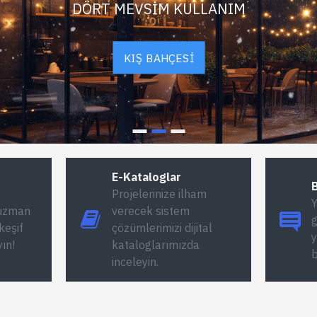
DÖRT MEVSIM KULLANIM
Yüksek Yapı’dan
Hızlı keşif,
Y
KIŞ BAHÇESI
duş kabini
zamanında
k
hizmeti aldık.
montaj ve
y
talar çok temiz
kaliteli malzeme,
gerçekte
ıştı. Ürün kalitesi çok
Yüksek Yapı verdiği sözü
kaldım. İş
i, sızdırma problemi
tuttu. Üstelik satış
temizdi, 
sinlikle yaşamadık.
sonrası destekleri de
titizlikle ç
çok başarılı.
E-Kataloglar
- Zeynep A.
- 
Projelerinize ilham
- Hakan D.
Y
 uzman
verecek sistem
g
keşif
çözümlerimizi dijital
y
yın!
kataloglarımızda
b
inceleyin.