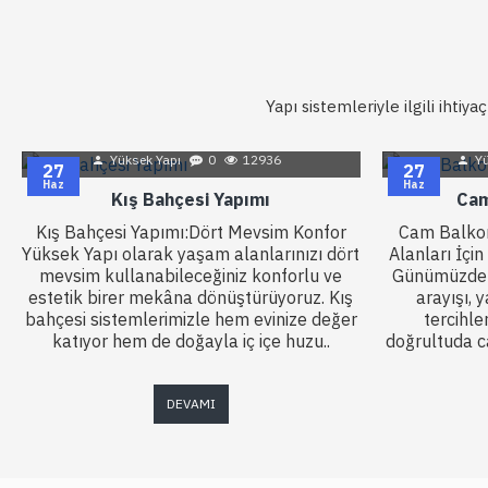
Yapı sistemleriyle ilgili ihtiy
Yüksek Yapı
0
12936
Yü
27
27
Haz
Haz
Kış Bahçesi Yapımı
Cam
Kış Bahçesi Yapımı:Dört Mevsim Konfor
Cam Balkon
Yüksek Yapı olarak yaşam alanlarınızı dört
Alanları İçi
mevsim kullanabileceğiniz konforlu ve
Günümüzde es
estetik birer mekâna dönüştürüyoruz. Kış
arayışı,
bahçesi sistemlerimizle hem evinize değer
tercihle
katıyor hem de doğayla iç içe huzu..
doğrultuda c
DEVAMI